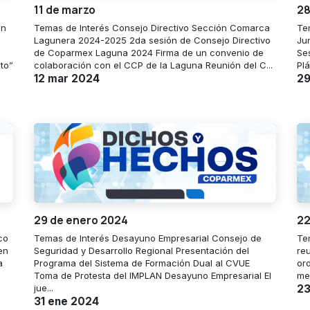
11 de marzo
28
ón
Temas de Interés Consejo Directivo Sección Comarca
Te
Lagunera 2024-2025 2da sesión de Consejo Directivo
Ju
de Coparmex Laguna 2024 Firma de un convenio de
Se
to”
colaboración con el CCP de la Laguna Reunión del C...
Plá
12 mar 2024
29
29 de enero 2024
22
co
Temas de Interés Desayuno Empresarial Consejo de
Te
en
Seguridad y Desarrollo Regional Presentación del
re
a
Programa del Sistema de Formación Dual al CVUE
or
Toma de Protesta del IMPLAN Desayuno Empresarial El
me
jue...
23
31 ene 2024