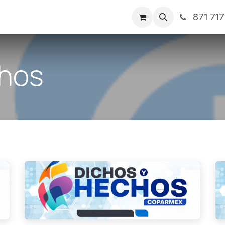
871 71
ntos
Nosotros
Servicios
Noticias
Contáctenos
chos