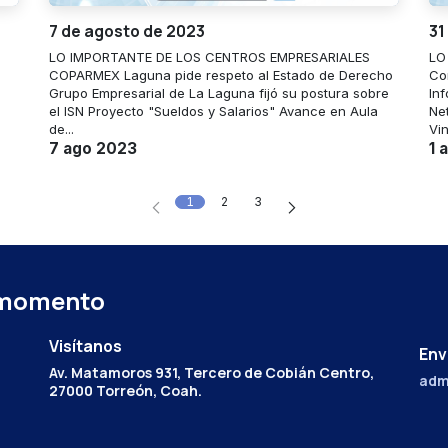
7 de agosto de 2023
31
LO IMPORTANTE DE LOS CENTROS EMPRESARIALES
LO
COPARMEX Laguna pide respeto al Estado de Derecho
Co
Grupo Empresarial de La Laguna fijó su postura sobre
Inf
el ISN Proyecto "Sueldos y Salarios" Avance en Aula
Ne
de...
Vin
7 ago 2023
1 
1
2
3
 momento
Visítanos
Env
Av. Matamoros 931, Tercero de Cobián Centro,
adm
27000 Torreón, Coah.