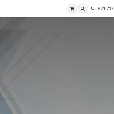
871 71
ntos
Nosotros
Servicios
Noticias
Contáctenos