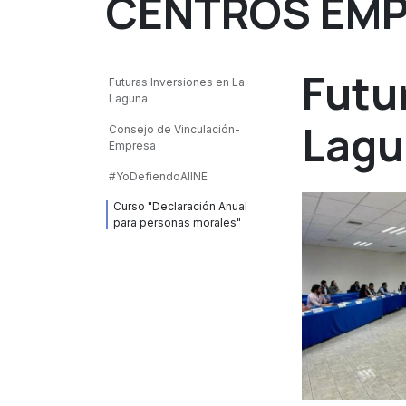
CENTROS EMP
Futu
Futuras Inversiones en La
Laguna
Lagu
Consejo de Vinculación-
Empresa
#YoDefiendoAlINE
Curso "Declaración Anual
para personas morales"