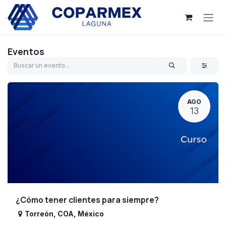
Ir al contenido
Eventos
AGO
13
¿Cómo tener clientes para siempre?
Torreón
,
COA
,
México