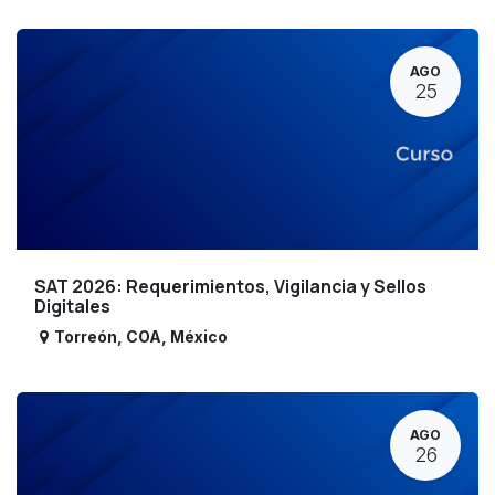
AGO
25
SAT 2026: Requerimientos, Vigilancia y Sellos
Digitales
Torreón
,
COA
,
México
AGO
26