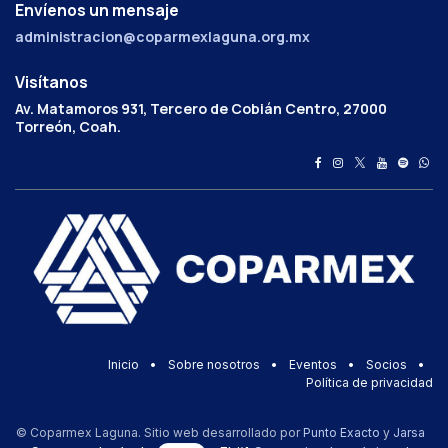
Envíenos un mensaje
administracion@coparmexlaguna.org.mx
Visítanos
Av. Matamoros 931, Tercero de Cobián Centro, 27000
Torreón, Coah.
Inicio
•
Sobre nosotros
•
Eventos
•
Socios
•
Política de privacidad
© Coparmex Laguna. Sitio web desarrollado por
Punto Exacto
y
Jarsa