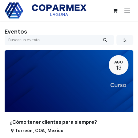
Ir al contenido
Eventos
AGO
13
¿Cómo tener clientes para siempre?
Torreón
,
COA
,
México