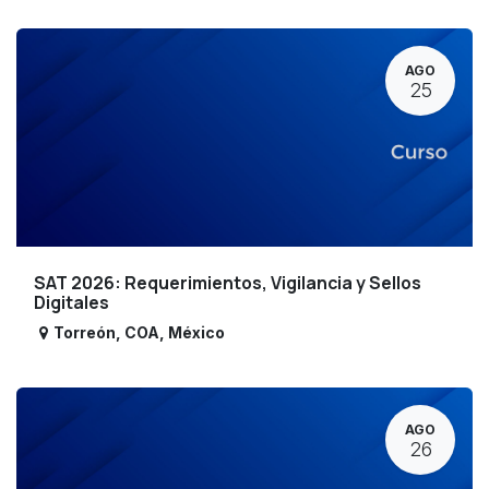
AGO
25
SAT 2026: Requerimientos, Vigilancia y Sellos
Digitales
Torreón
,
COA
,
México
AGO
26