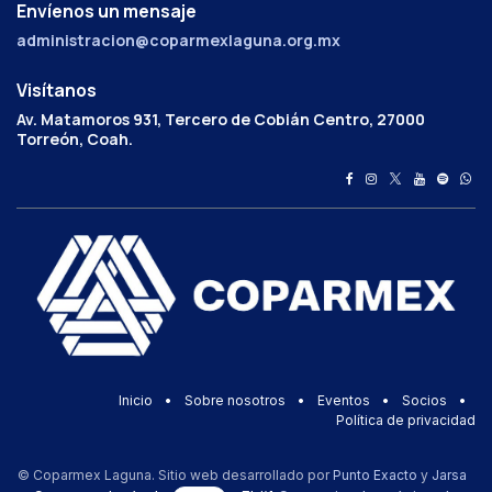
Envíenos un mensaje
administracion@coparmexlaguna.org.mx
Visítanos
Av. Matamoros 931, Tercero de Cobián Centro, 27000
Torreón, Coah.
Inicio
•
Sobre nosotros
•
Eventos
•
Socios
•
Política de privacidad
© Coparmex Laguna. Sitio web desarrollado por
Punto Exacto
y
Jarsa