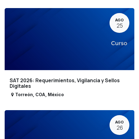
AGO
25
SAT 2026: Requerimientos, Vigilancia y Sellos
Digitales
Torreón
,
COA
,
México
AGO
26