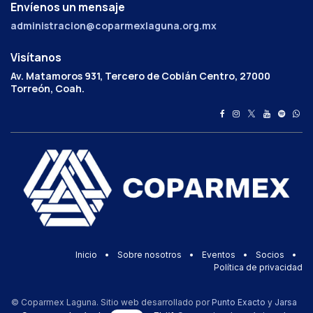
Envíenos un mensaje
administracion@coparmexlaguna.org.mx
Visítanos
Av. Matamoros 931, Tercero de Cobián Centro, 27000
Torreón, Coah.
Inicio
•
Sobre nosotros
•
Eventos
•
Socios
•
Política de privacidad
© Coparmex Laguna. Sitio web desarrollado por
Punto Exacto
y
Jarsa