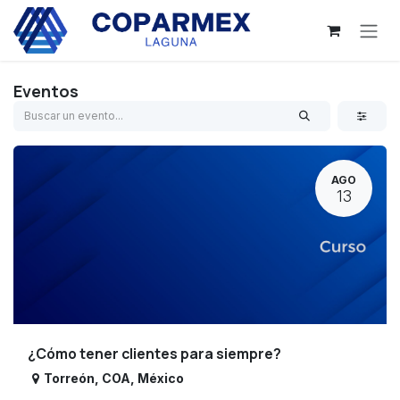
Ir al contenido
Eventos
AGO
13
¿Cómo tener clientes para siempre?
Torreón
,
COA
,
México