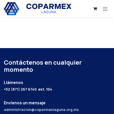
Ir al contenido
Contáctenos en cualquier
momento
Llámenos
+52 (871) 267 6740
ext. 104
Envíenos un mensaje
administracion@coparmexlaguna.org.mx