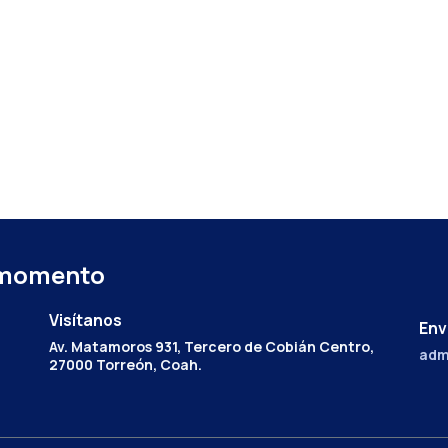
 momento
Visítanos
Env
Av. Matamoros 931, Tercero de Cobián Centro,
adm
27000 Torreón, Coah.