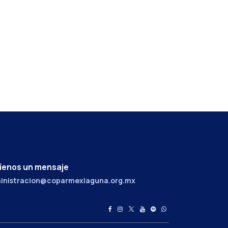
íenos un mensaje
inistracion@coparmexlaguna.org.mx