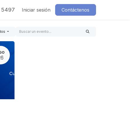
7 5497
Iniciar sesión
Contáctenos
dos
GO
26