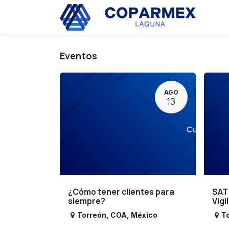
Ir al contenido
Eve
Eventos
AGO
13
¿Cómo tener clientes para
SAT
siempre?
Vigi
Torreón
,
COA
,
México
T