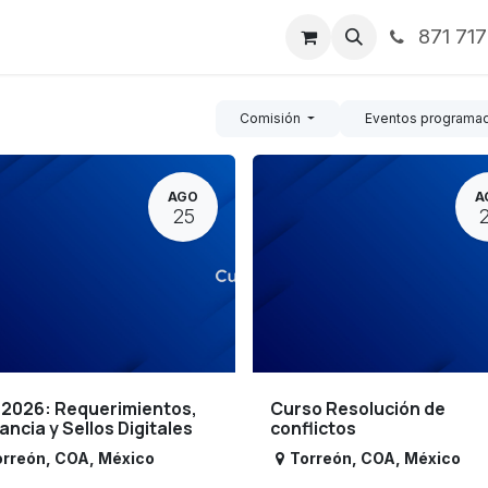
871 71
ntos
Nosotros
Servicios
Noticias
Contáctenos
Comisión
Eventos programa
AGO
A
25
 2026: Requerimientos,
Curso Resolución de
lancia y Sellos Digitales
conflictos
orreón
,
COA
,
México
Torreón
,
COA
,
México