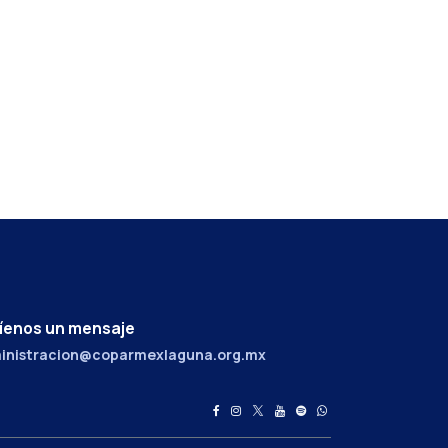
íenos un mensaje
inistracion@coparmexlaguna.org.mx