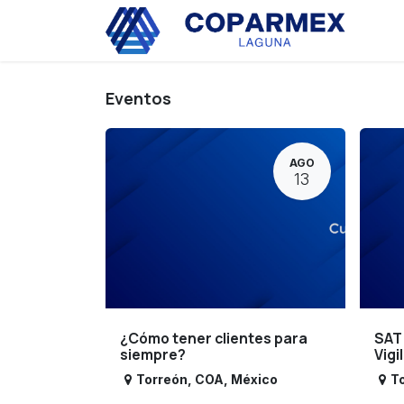
Ir al contenido
Eve
Eventos
AGO
13
¿Cómo tener clientes para
SAT
siempre?
Vigi
Torreón
,
COA
,
México
T