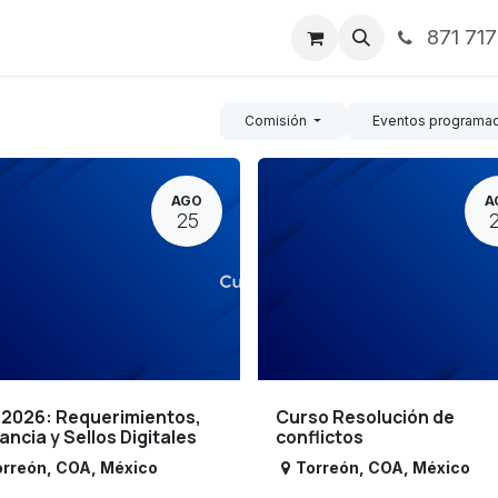
871 71
ntos
Nosotros
Servicios
Noticias
Contáctenos
Comisión
Eventos programa
AGO
A
25
 2026: Requerimientos,
Curso Resolución de
lancia y Sellos Digitales
conflictos
orreón
,
COA
,
México
Torreón
,
COA
,
México