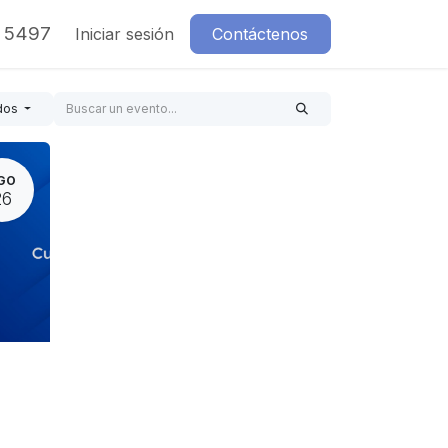
7 5497
Iniciar sesión
Contáctenos
dos
GO
26