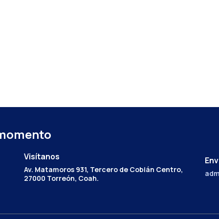
 momento
Visítanos
Env
Av. Matamoros 931, Tercero de Cobián Centro,
adm
27000 Torreón, Coah.