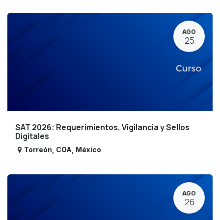
AGO
25
SAT 2026: Requerimientos, Vigilancia y Sellos
Digitales
Torreón
,
COA
,
México
AGO
26