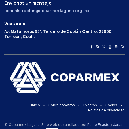
Envíenos un mensaje
administracion@coparmexlaguna.org.mx
Visítanos
Av. Matamoros 931, Tercero de Cobián Centro, 27000
Torreón, Coah.
Inicio
•
Sobre nosotros
•
Eventos
•
Socios
•
Política de privacidad
© Coparmex Laguna. Sitio web desarrollado por
Punto Exacto
y
Jarsa