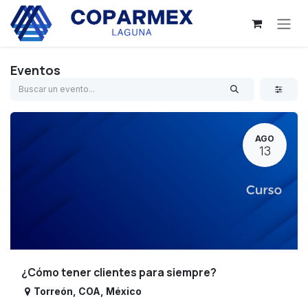
Ir al contenido
Eventos
AGO
13
¿Cómo tener clientes para siempre?
Torreón
,
COA
,
México