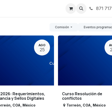
871 71
ntos
Nosotros
Servicios
Noticias
Contáctenos
Comisión
Eventos programa
AGO
A
25
 2026: Requerimientos,
Curso Resolución de
lancia y Sellos Digitales
conflictos
orreón
,
COA
,
México
Torreón
,
COA
,
México