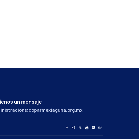
íenos un mensaje
inistracion@coparmexlaguna.org.mx