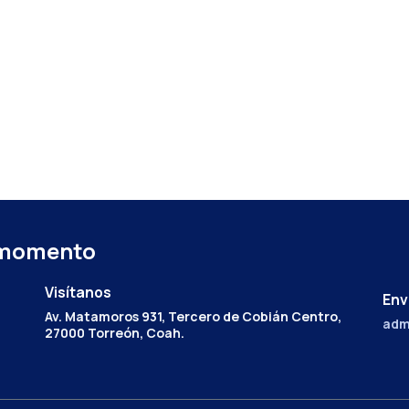
 momento
Visítanos
Env
Av. Matamoros 931, Tercero de Cobián Centro,
adm
27000 Torreón, Coah.