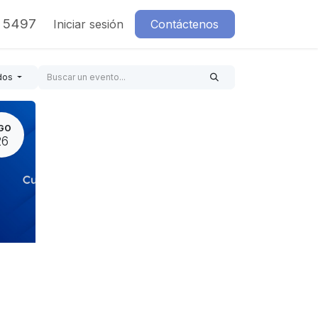
7 5497
Iniciar sesión
Contáctenos
dos
GO
26