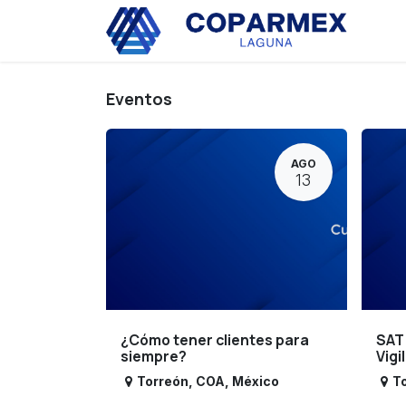
Ir al contenido
Eve
Eventos
AGO
13
¿Cómo tener clientes para
SAT
siempre?
Vigi
Torreón
,
COA
,
México
T