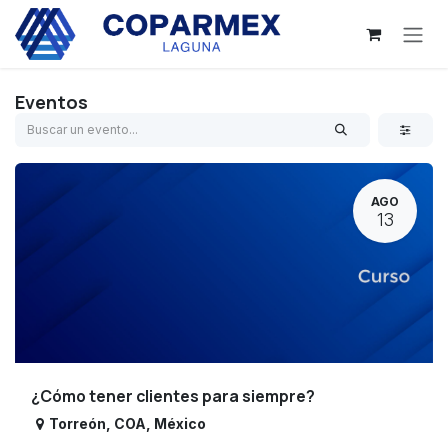
Ir al contenido
Eventos
AGO
13
¿Cómo tener clientes para siempre?
Torreón
,
COA
,
México