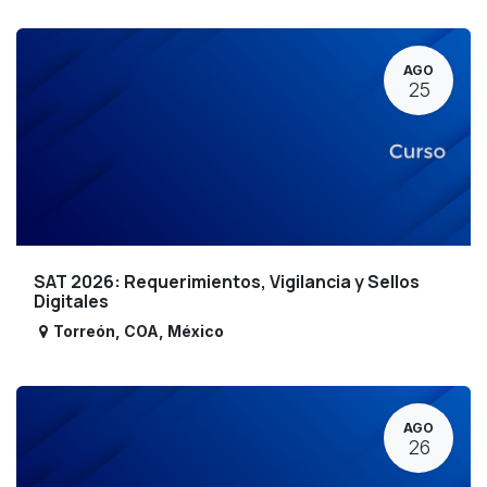
AGO
25
SAT 2026: Requerimientos, Vigilancia y Sellos
Digitales
Torreón
,
COA
,
México
AGO
26