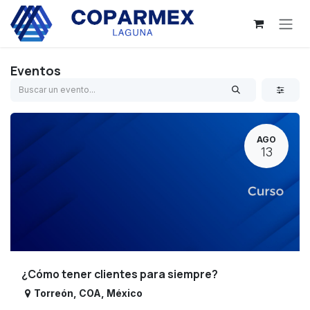
Ir al contenido
Eventos
AGO
13
¿Cómo tener clientes para siempre?
Torreón
,
COA
,
México