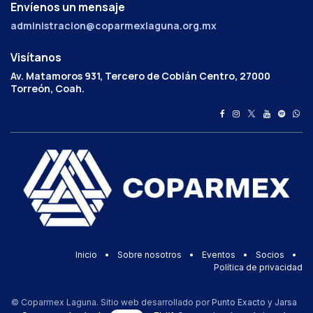
Envíenos un mensaje
administracion@coparmexlaguna.org.mx
Visítanos
Av. Matamoros 931, Tercero de Cobián Centro, 27000
Torreón, Coah.
Inicio
•
Sobre nosotros
•
Eventos
•
Socios
•
Política de privacidad
© Coparmex Laguna. Sitio web desarrollado por
Punto Exacto
y
Jarsa