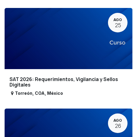
AGO
25
SAT 2026: Requerimientos, Vigilancia y Sellos
Digitales
Torreón
,
COA
,
México
AGO
26