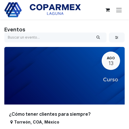
Ir al contenido
Eventos
AGO
13
¿Cómo tener clientes para siempre?
Torreón
,
COA
,
México