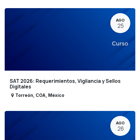
AGO
25
SAT 2026: Requerimientos, Vigilancia y Sellos
Digitales
Torreón
,
COA
,
México
AGO
26