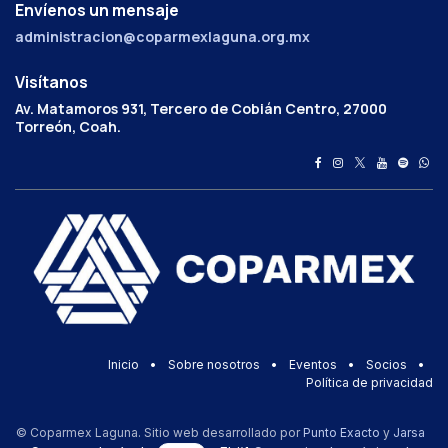
Envíenos un mensaje
administracion@coparmexlaguna.org.mx
Visítanos
Av. Matamoros 931, Tercero de Cobián Centro, 27000
Torreón, Coah.
Inicio
•
Sobre nosotros
•
Eventos
•
Socios
•
Política de privacidad
© Coparmex Laguna. Sitio web desarrollado por
Punto Exacto
y
Jarsa