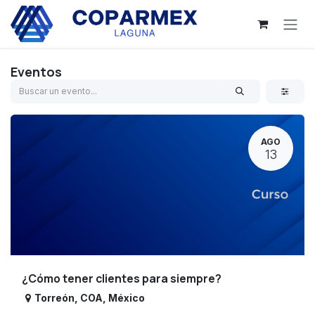
Ir al contenido
Eventos
AGO
13
¿Cómo tener clientes para siempre?
Torreón
,
COA
,
México