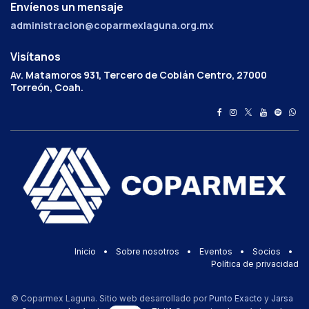
Envíenos un mensaje
administracion@coparmexlaguna.org.mx
Visítanos
Av. Matamoros 931, Tercero de Cobián Centro, 27000
Torreón, Coah.
Inicio
•
Sobre nosotros
•
Eventos
•
Socios
•
Política de privacidad
© Coparmex Laguna. Sitio web desarrollado por
Punto Exacto
y
Jarsa