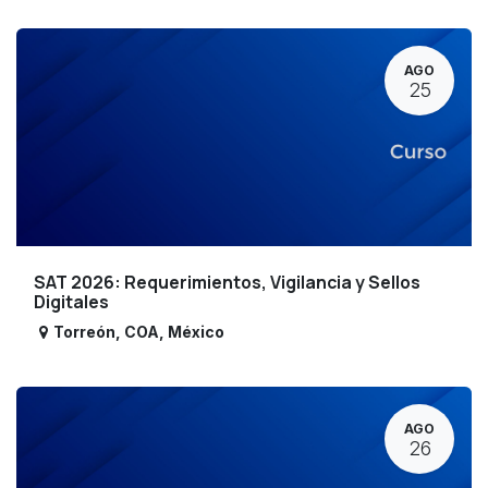
AGO
25
SAT 2026: Requerimientos, Vigilancia y Sellos
Digitales
Torreón
,
COA
,
México
AGO
26