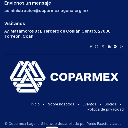
Envíenos un mensaje
administracion@coparmexlaguna.org.mx
Visítanos
Av. Matamoros 931, Tercero de Cobián Centro, 27000
Torreón, Coah.
Inicio
•
Sobre nosotros
•
Eventos
•
Socios
•
Política de privacidad
© Coparmex Laguna. Sitio web desarrollado por
Punto Exacto
y
Jarsa