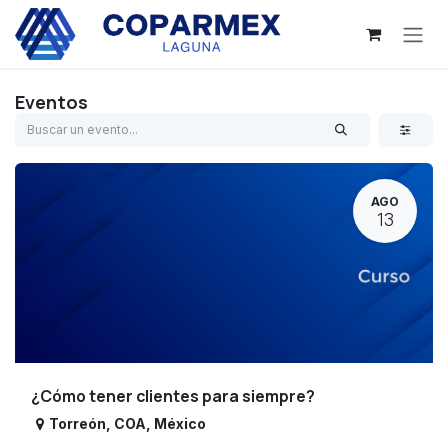
Ir al contenido
Eventos
AGO
13
¿Cómo tener clientes para siempre?
Torreón
,
COA
,
México