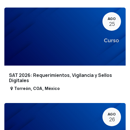
AGO
25
SAT 2026: Requerimientos, Vigilancia y Sellos
Digitales
Torreón
,
COA
,
México
AGO
26