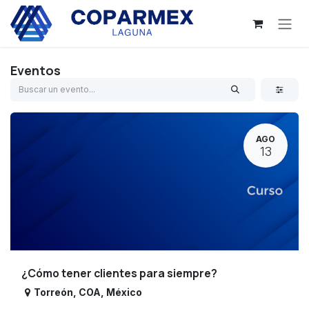
Ir al contenido
Eventos
AGO
13
¿Cómo tener clientes para siempre?
Torreón
,
COA
,
México