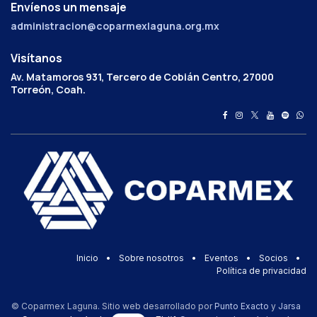
Envíenos un mensaje
administracion@coparmexlaguna.org.mx
Visítanos
Av. Matamoros 931, Tercero de Cobián Centro, 27000
Torreón, Coah.
Inicio
•
Sobre nosotros
•
Eventos
•
Socios
•
Política de privacidad
© Coparmex Laguna. Sitio web desarrollado por
Punto Exacto
y
Jarsa