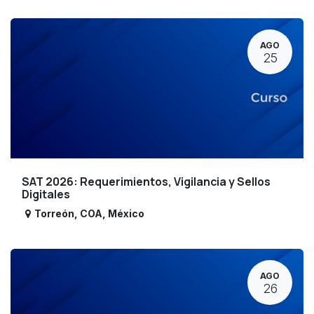
AGO
25
SAT 2026: Requerimientos, Vigilancia y Sellos
Digitales
Torreón
,
COA
,
México
AGO
26