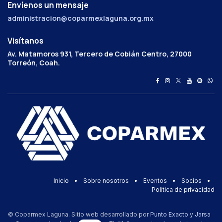
Envíenos un mensaje
administracion@coparmexlaguna.org.mx
Visítanos
Av. Matamoros 931, Tercero de Cobián Centro, 27000
Torreón, Coah.
Inicio
•
Sobre nosotros
•
Eventos
•
Socios
•
Política de privacidad
© Coparmex Laguna. Sitio web desarrollado por
Punto Exacto
y
Jarsa