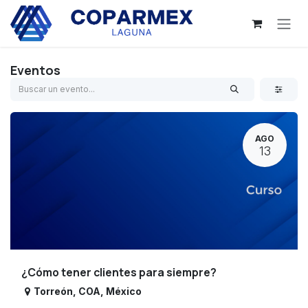
Ir al contenido
Eventos
AGO
13
¿Cómo tener clientes para siempre?
Torreón
,
COA
,
México