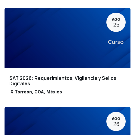
AGO
25
SAT 2026: Requerimientos, Vigilancia y Sellos
Digitales
Torreón
,
COA
,
México
AGO
26