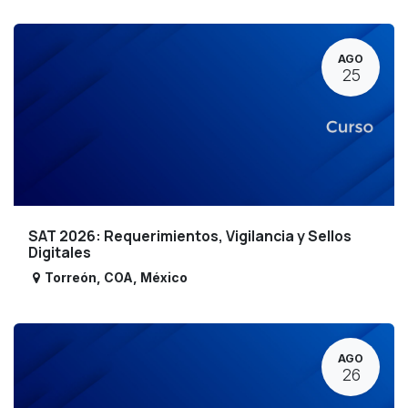
AGO
25
SAT 2026: Requerimientos, Vigilancia y Sellos
Digitales
Torreón
,
COA
,
México
AGO
26