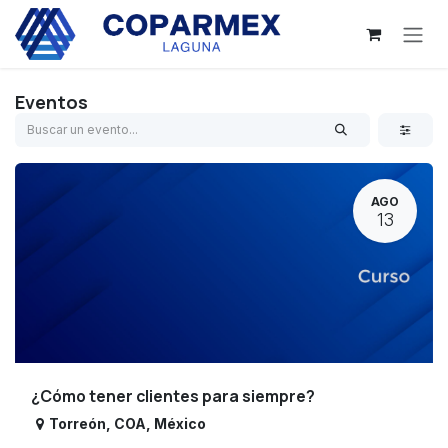
Ir al contenido
Eventos
AGO
13
¿Cómo tener clientes para siempre?
Torreón
,
COA
,
México