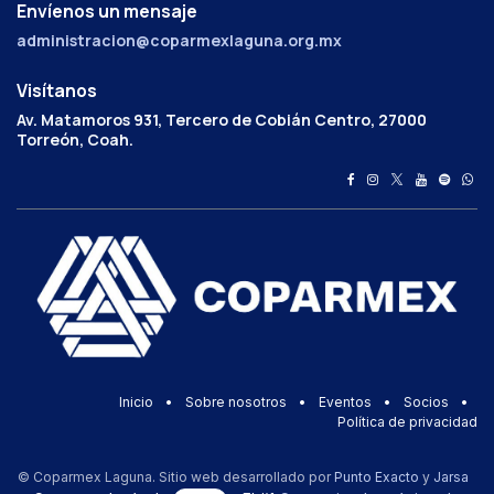
Envíenos un mensaje
administracion@coparmexlaguna.org.mx
Visítanos
Av. Matamoros 931, Tercero de Cobián Centro, 27000
Torreón, Coah.
Inicio
•
Sobre nosotros
•
Eventos
•
Socios
•
Política de privacidad
© Coparmex Laguna. Sitio web desarrollado por
Punto Exacto
y
Jarsa