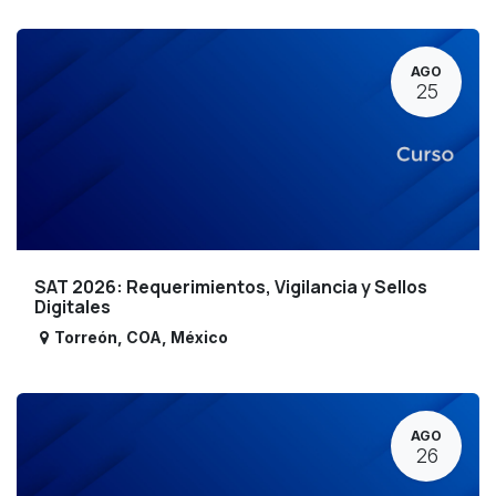
AGO
25
SAT 2026: Requerimientos, Vigilancia y Sellos
Digitales
Torreón
,
COA
,
México
AGO
26