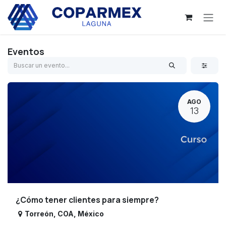
Ir al contenido
Eventos
AGO
13
¿Cómo tener clientes para siempre?
Torreón
,
COA
,
México