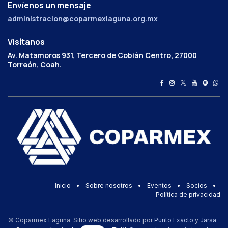
Envíenos un mensaje
administracion@coparmexlaguna.org.mx
Visítanos
Av. Matamoros 931, Tercero de Cobián Centro, 27000
Torreón, Coah.
Inicio
•
Sobre nosotros
•
Eventos
•
Socios
•
Política de privacidad
© Coparmex Laguna. Sitio web desarrollado por
Punto Exacto
y
Jarsa