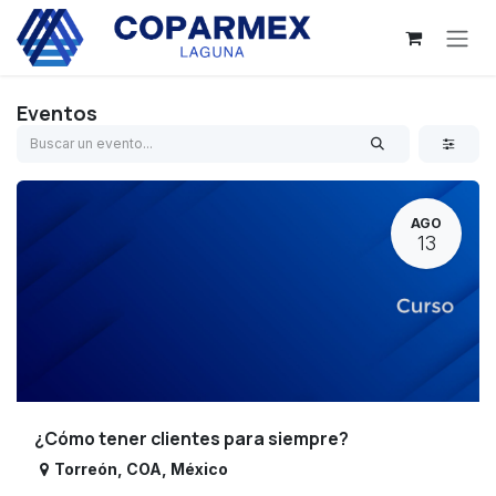
Ir al contenido
Eventos
AGO
13
¿Cómo tener clientes para siempre?
Torreón
,
COA
,
México