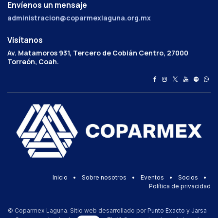
Envíenos un mensaje
administracion@coparmexlaguna.org.mx
Visítanos
Av. Matamoros 931, Tercero de Cobián Centro, 27000
Torreón, Coah.
Inicio
•
Sobre nosotros
•
Eventos
•
Socios
•
Política de privacidad
© Coparmex Laguna. Sitio web desarrollado por
Punto Exacto
y
Jarsa