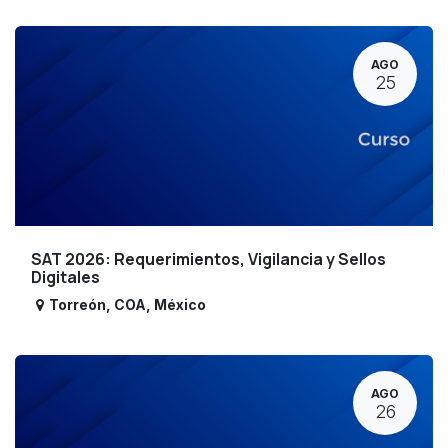
AGO
25
SAT 2026: Requerimientos, Vigilancia y Sellos
Digitales
Torreón
,
COA
,
México
AGO
26