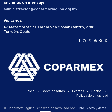
Envíenos un mensaje
administracion@coparmexlaguna.org.mx
Visítanos
Av. Matamoros 931, Tercero de Cobián Centro, 27000
Torreón, Coah.
Inicio
•
Sobre nosotros
•
Eventos
•
Socios
•
Política de privacidad
© Coparmex Laguna. Sitio web desarrollado por
Punto Exacto
y
Jarsa