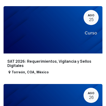
AGO
25
SAT 2026: Requerimientos, Vigilancia y Sellos
Digitales
Torreón
,
COA
,
México
AGO
26