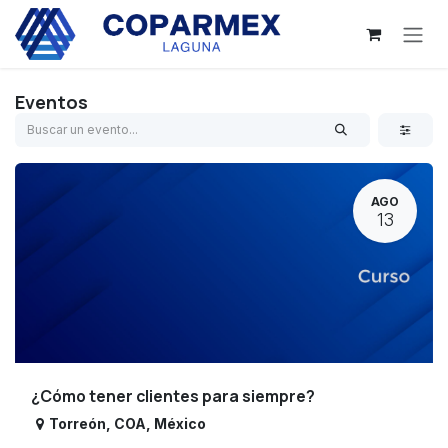
Ir al contenido
Eventos
AGO
13
¿Cómo tener clientes para siempre?
Torreón
,
COA
,
México