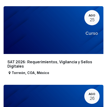
AGO
25
SAT 2026: Requerimientos, Vigilancia y Sellos
Digitales
Torreón
,
COA
,
México
AGO
26