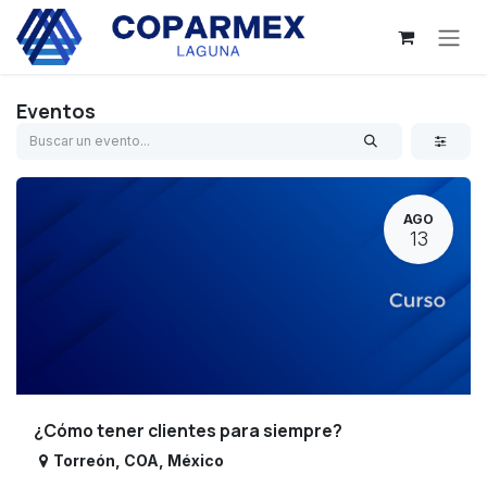
Ir al contenido
Eventos
AGO
13
¿Cómo tener clientes para siempre?
Torreón
,
COA
,
México