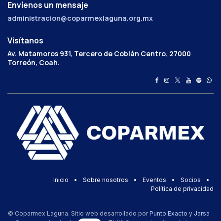
Envíenos un mensaje
administracion@coparmexlaguna.org.mx
Visítanos
Av. Matamoros 931, Tercero de Cobián Centro, 27000
Torreón, Coah.
Inicio
•
Sobre nosotros
•
Eventos
•
Socios
•
Política de privacidad
© Coparmex Laguna. Sitio web desarrollado por
Punto Exacto
y
Jarsa