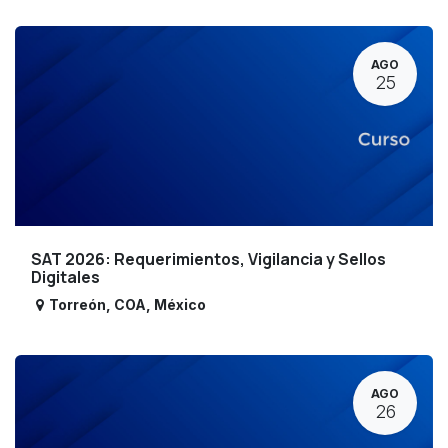
AGO
25
SAT 2026: Requerimientos, Vigilancia y Sellos
Digitales
Torreón
,
COA
,
México
AGO
26