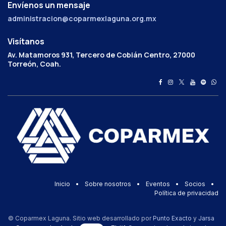
Envíenos un mensaje
administracion@coparmexlaguna.org.mx
Visítanos
Av. Matamoros 931, Tercero de Cobián Centro, 27000
Torreón, Coah.
Inicio
•
Sobre nosotros
•
Eventos
•
Socios
•
Política de privacidad
© Coparmex Laguna. Sitio web desarrollado por
Punto Exacto
y
Jarsa