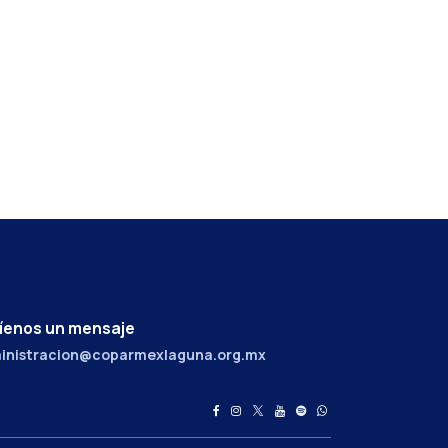
íenos un mensaje
inistracion@coparmexlaguna.org.mx