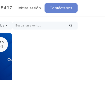
7 5497
Iniciar sesión
Contáctenos
dos
GO
26