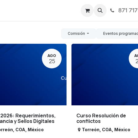
871 71
ntos
Nosotros
Servicios
Noticias
Contáctenos
Comisión
Eventos programa
AGO
A
25
 2026: Requerimientos,
Curso Resolución de
lancia y Sellos Digitales
conflictos
orreón
,
COA
,
México
Torreón
,
COA
,
México