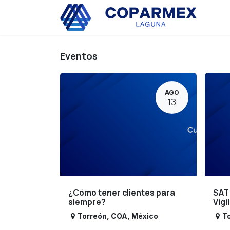
Ir al contenido
Eve
Eventos
AGO
13
¿Cómo tener clientes para
SAT
siempre?
Vigi
Torreón
,
COA
,
México
T