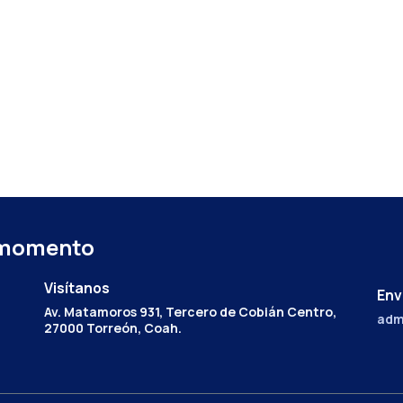
 momento
Visítanos
Env
Av. Matamoros 931, Tercero de Cobián Centro,
adm
27000 Torreón, Coah.