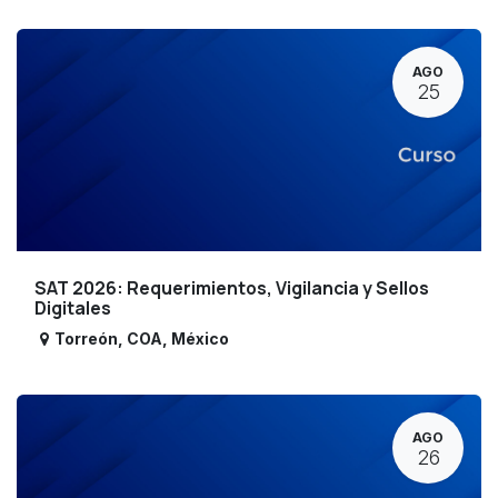
AGO
25
SAT 2026: Requerimientos, Vigilancia y Sellos
Digitales
Torreón
,
COA
,
México
AGO
26