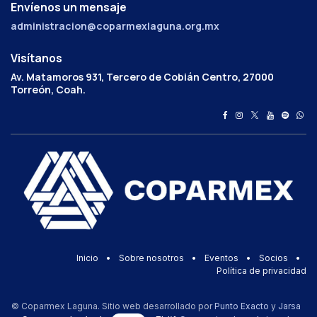
Envíenos un mensaje
administracion@coparmexlaguna.org.mx
Visítanos
Av. Matamoros 931, Tercero de Cobián Centro, 27000
Torreón, Coah.
Inicio
•
Sobre nosotros
•
Eventos
•
Socios
•
Política de privacidad
© Coparmex Laguna. Sitio web desarrollado por
Punto Exacto
y
Jarsa