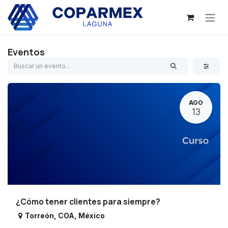
Ir al contenido
Eventos
AGO
13
¿Cómo tener clientes para siempre?
Torreón
,
COA
,
México