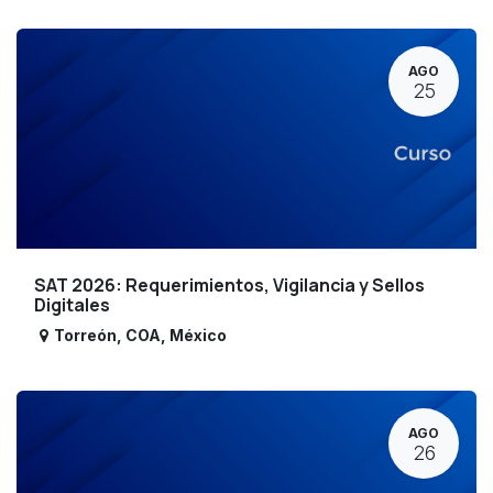
AGO
25
SAT 2026: Requerimientos, Vigilancia y Sellos
Digitales
Torreón
,
COA
,
México
AGO
26