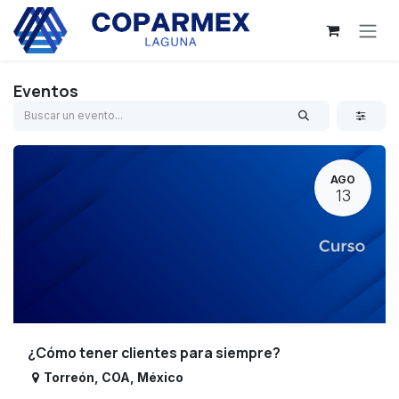
Ir al contenido
Eventos
AGO
13
¿Cómo tener clientes para siempre?
Torreón
,
COA
,
México