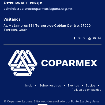
Envíenos un mensaje
administracion@coparmexlaguna.org.mx
Visítanos
Av. Matamoros 931, Tercero de Cobián Centro, 27000
Torreón, Coah.
Inicio
•
Sobre nosotros
•
Eventos
•
Socios
•
Política de privacidad
© Coparmex Laguna. Sitio web desarrollado por
Punto Exacto
y
Jarsa