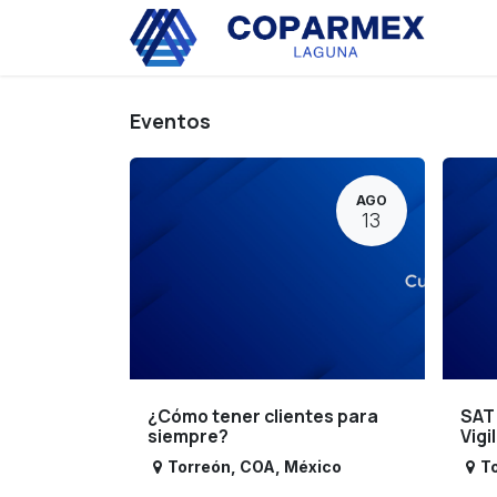
Ir al contenido
Eve
Eventos
AGO
13
¿Cómo tener clientes para
SAT
siempre?
Vigi
Torreón
,
COA
,
México
T