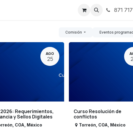
871 71
ntos
Nosotros
Servicios
Noticias
Contáctenos
Comisión
Eventos programa
AGO
A
25
 2026: Requerimientos,
Curso Resolución de
lancia y Sellos Digitales
conflictos
orreón
,
COA
,
México
Torreón
,
COA
,
México