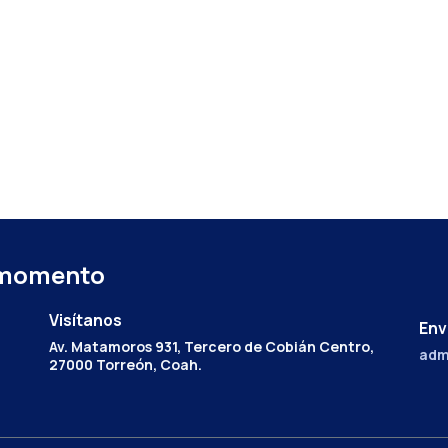
 momento
Visítanos
Env
Av. Matamoros 931, Tercero de Cobián Centro,
adm
27000 Torreón, Coah.