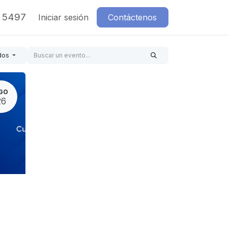
7 5497
Iniciar sesión
Contáctenos
dos
GO
26