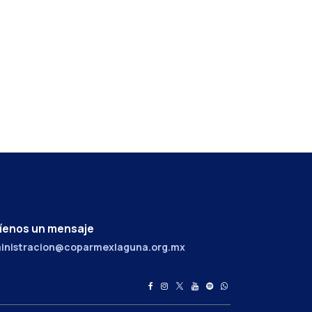
íenos un mensaje
inistracion@coparmexlaguna.org.mx