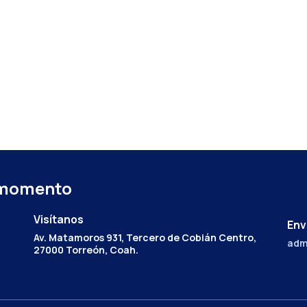
 momento
Visítanos
Env
Av. Matamoros 931, Tercero de Cobián Centro,
adm
27000 Torreón, Coah.