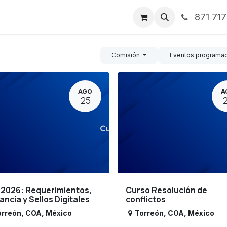
871 71
ntos
Nosotros
Servicios
Noticias
Contáctenos
Comisión
Eventos programa
AGO
A
25
 2026: Requerimientos,
Curso Resolución de
lancia y Sellos Digitales
conflictos
orreón
,
COA
,
México
Torreón
,
COA
,
México