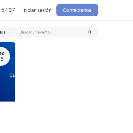
7 5497
Iniciar sesión
Contáctenos
dos
GO
26