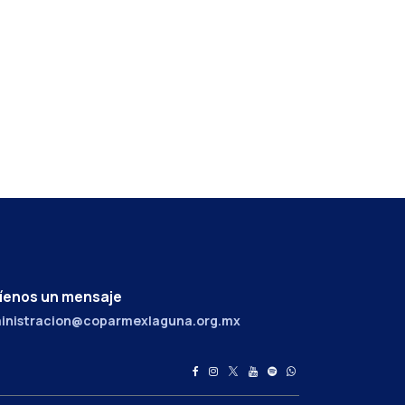
íenos un mensaje
inistracion@coparmexlaguna.org.mx