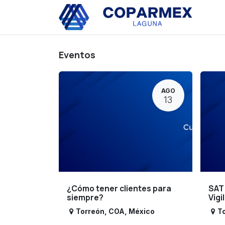
Ir al contenido
Eve
Eventos
AGO
13
¿Cómo tener clientes para
SAT
siempre?
Vigi
Torreón
,
COA
,
México
T