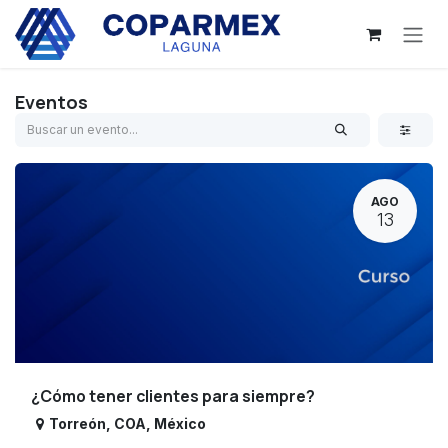
Ir al contenido
Eventos
AGO
13
¿Cómo tener clientes para siempre?
Torreón
,
COA
,
México