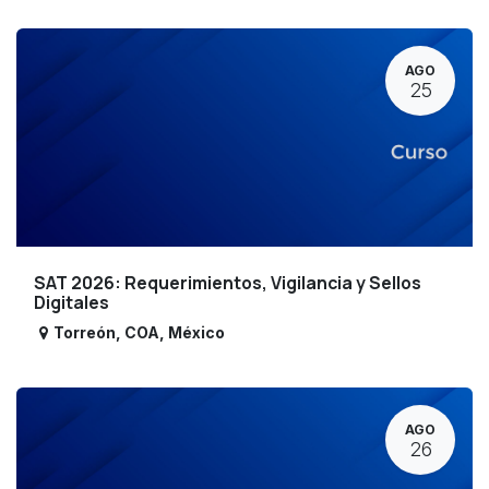
AGO
25
SAT 2026: Requerimientos, Vigilancia y Sellos
Digitales
Torreón
,
COA
,
México
AGO
26