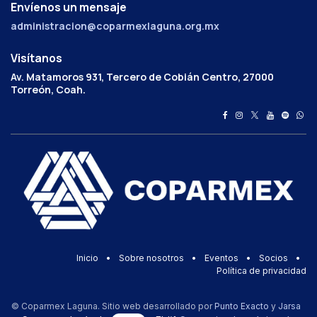
Envíenos un mensaje
administracion@coparmexlaguna.org.mx
Visítanos
Av. Matamoros 931, Tercero de Cobián Centro, 27000
Torreón, Coah.
Inicio
•
Sobre nosotros
•
Eventos
•
Socios
•
Política de privacidad
© Coparmex Laguna. Sitio web desarrollado por
Punto Exacto
y
Jarsa