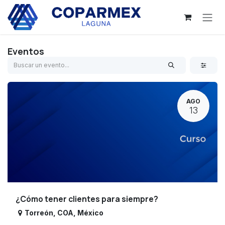
Ir al contenido
Eventos
AGO
13
¿Cómo tener clientes para siempre?
Torreón
,
COA
,
México