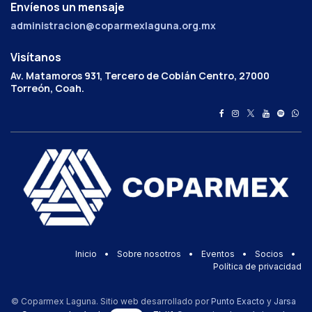
Envíenos un mensaje
administracion@coparmexlaguna.org.mx
Visítanos
Av. Matamoros 931, Tercero de Cobián Centro, 27000
Torreón, Coah.
Inicio
•
Sobre nosotros
•
Eventos
•
Socios
•
Política de privacidad
© Coparmex Laguna. Sitio web desarrollado por
Punto Exacto
y
Jarsa