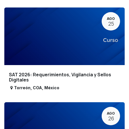
AGO
25
SAT 2026: Requerimientos, Vigilancia y Sellos
Digitales
Torreón
,
COA
,
México
AGO
26