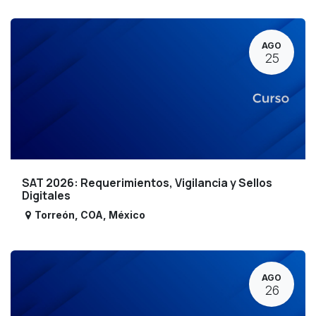
AGO
25
SAT 2026: Requerimientos, Vigilancia y Sellos
Digitales
Torreón
,
COA
,
México
AGO
26