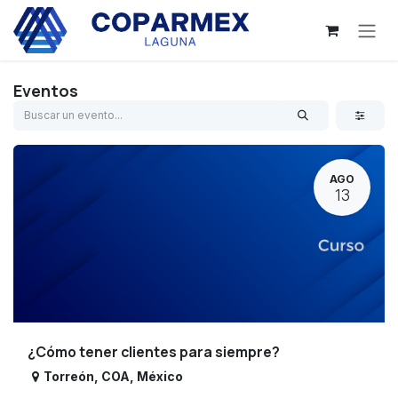
Ir al contenido
Eventos
AGO
13
¿Cómo tener clientes para siempre?
Torreón
,
COA
,
México