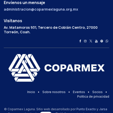
Envíenos un mensaje
administracion@coparmexlaguna.org.mx
Visítanos
Av. Matamoros 931, Tercero de Cobián Centro, 27000
Torreón, Coah.
Inicio
•
Sobre nosotros
•
Eventos
•
Socios
•
Política de privacidad
© Coparmex Laguna. Sitio web desarrollado por
Punto Exacto
y
Jarsa