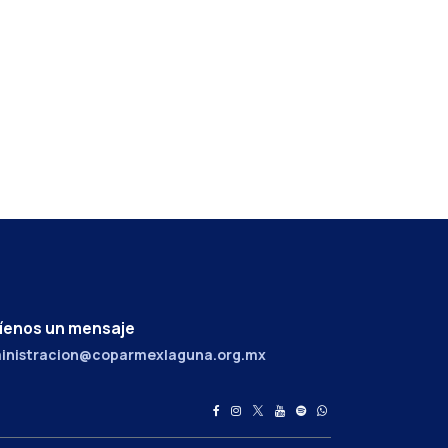
íenos un mensaje
inistracion@coparmexlaguna.org.mx