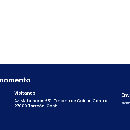
 momento
Visítanos
Env
Av. Matamoros 931, Tercero de Cobián Centro,
adm
27000 Torreón, Coah.