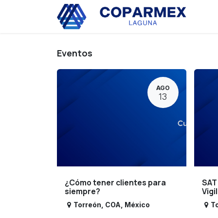
Ir al contenido
Eve
Eventos
AGO
13
¿Cómo tener clientes para
SAT
siempre?
Vigi
Torreón
,
COA
,
México
T