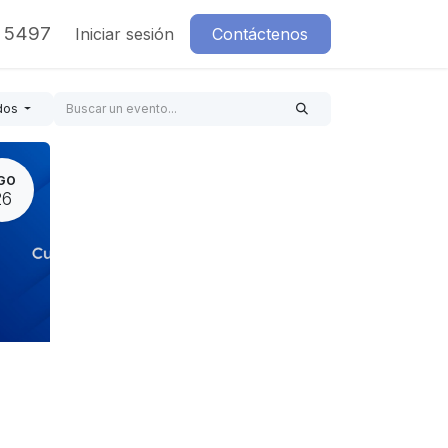
7 5497
Iniciar sesión
Contáctenos
dos
GO
26