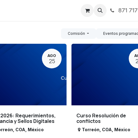
871 71
ntos
Nosotros
Servicios
Noticias
Contáctenos
Comisión
Eventos programa
AGO
A
25
 2026: Requerimientos,
Curso Resolución de
lancia y Sellos Digitales
conflictos
orreón
,
COA
,
México
Torreón
,
COA
,
México