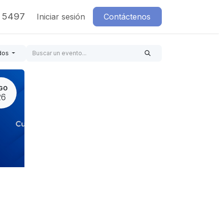
7 5497
Iniciar sesión
Contáctenos
dos
GO
26