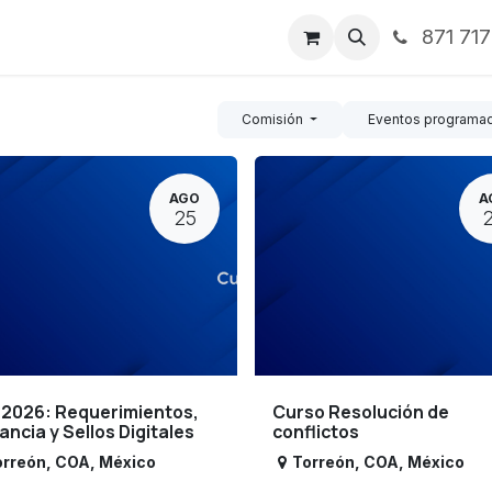
871 71
ntos
Nosotros
Servicios
Noticias
Contáctenos
Comisión
Eventos programa
AGO
A
25
 2026: Requerimientos,
Curso Resolución de
lancia y Sellos Digitales
conflictos
orreón
,
COA
,
México
Torreón
,
COA
,
México