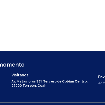
 momento
Visítanos
Env
Av. Matamoros 931, Tercero de Cobián Centro,
adm
27000 Torreón, Coah.