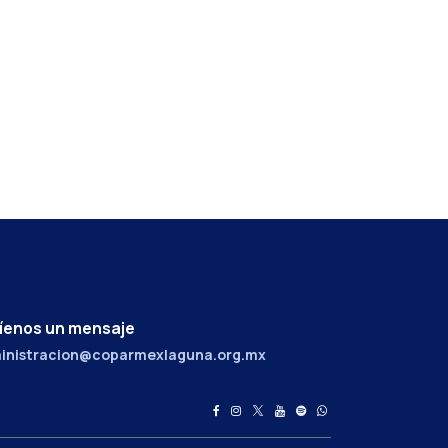
íenos un mensaje
inistracion@coparmexlaguna.org.mx