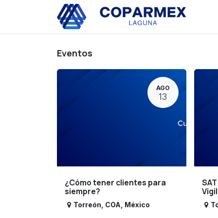
Ir al contenido
Eve
Eventos
AGO
13
¿Cómo tener clientes para
SAT
siempre?
Vigi
Torreón
,
COA
,
México
T