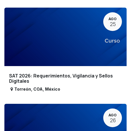
AGO
25
SAT 2026: Requerimientos, Vigilancia y Sellos
Digitales
Torreón
,
COA
,
México
AGO
26