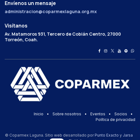
Envíenos un mensaje
administracion@coparmexlaguna.org.mx
Visítanos
Av. Matamoros 931, Tercero de Cobián Centro, 27000
Torreón, Coah.
Inicio
•
Sobre nosotros
•
Eventos
•
Socios
•
Política de privacidad
© Coparmex Laguna. Sitio web desarrollado por
Punto Exacto
y
Jarsa