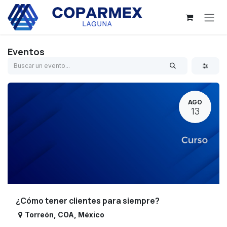
Ir al contenido
Eventos
AGO
13
¿Cómo tener clientes para siempre?
Torreón
,
COA
,
México