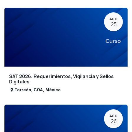
AGO
25
SAT 2026: Requerimientos, Vigilancia y Sellos
Digitales
Torreón
,
COA
,
México
AGO
26