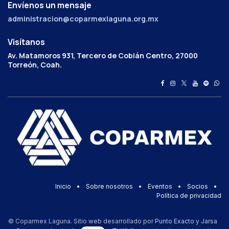
Envíenos un mensaje
administracion@coparmexlaguna.org.mx
Visítanos
Av. Matamoros 931, Tercero de Cobián Centro, 27000
Torreón, Coah.
Inicio
•
Sobre nosotros
•
Eventos
•
Socios
•
Política de privacidad
© Coparmex Laguna. Sitio web desarrollado por
Punto Exacto
y
Jarsa