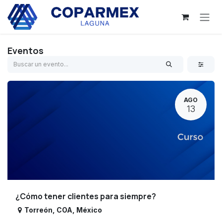
Ir al contenido
Eventos
AGO
13
¿Cómo tener clientes para siempre?
Torreón
,
COA
,
México