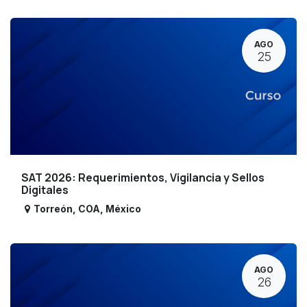
AGO
25
SAT 2026: Requerimientos, Vigilancia y Sellos
Digitales
Torreón
,
COA
,
México
AGO
26