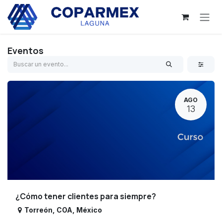
Ir al contenido
Eventos
AGO
13
¿Cómo tener clientes para siempre?
Torreón
,
COA
,
México