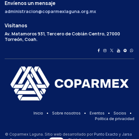
Envíenos un mensaje
administracion@coparmexlaguna.org.mx
Visítanos
Av. Matamoros 931, Tercero de Cobián Centro, 27000
Torreón, Coah.
Inicio
•
Sobre nosotros
•
Eventos
•
Socios
•
Política de privacidad
© Coparmex Laguna. Sitio web desarrollado por
Punto Exacto
y
Jarsa