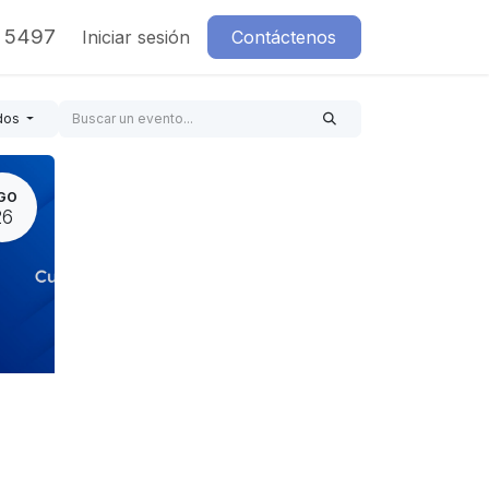
7 5497
Iniciar sesión
Contáctenos
dos
GO
26