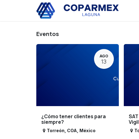
Ir al contenido
Eve
Eventos
AGO
13
¿Cómo tener clientes para
SAT
siempre?
Vigi
Torreón
,
COA
,
México
T