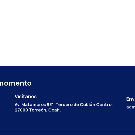
 momento
Visítanos
Env
Av. Matamoros 931, Tercero de Cobián Centro,
adm
27000 Torreón, Coah.