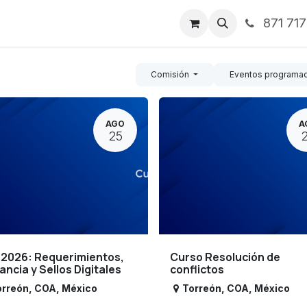
871 71
ntos
Nosotros
Servicios
Noticias
Contáctenos
Comisión
Eventos programa
AGO
A
25
 2026: Requerimientos,
Curso Resolución de
lancia y Sellos Digitales
conflictos
orreón
,
COA
,
México
Torreón
,
COA
,
México