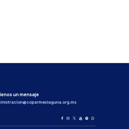
íenos un mensaje
inistracion@coparmexlaguna.org.mx