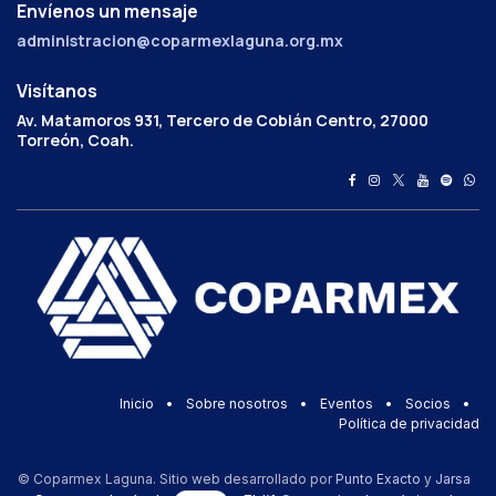
Envíenos un mensaje
administracion@coparmexlaguna.org.mx
Visítanos
Av. Matamoros 931, Tercero de Cobián Centro, 27000
Torreón, Coah.
Inicio
•
Sobre nosotros
•
Eventos
•
Socios
•
Política de privacidad
© Coparmex Laguna. Sitio web desarrollado por
Punto Exacto
y
Jarsa