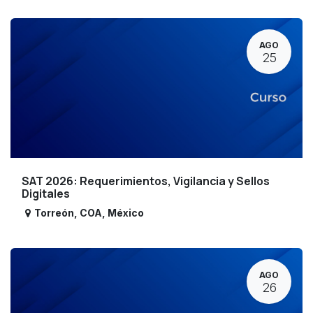
AGO
25
SAT 2026: Requerimientos, Vigilancia y Sellos
Digitales
Torreón
,
COA
,
México
AGO
26