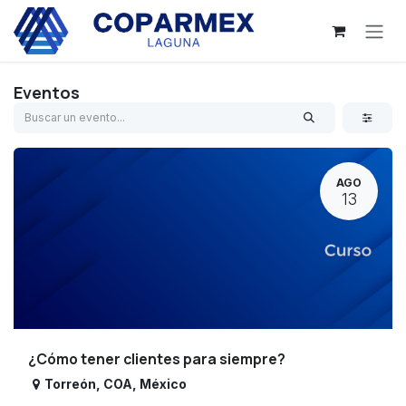
Ir al contenido
Eventos
AGO
13
¿Cómo tener clientes para siempre?
Torreón
,
COA
,
México