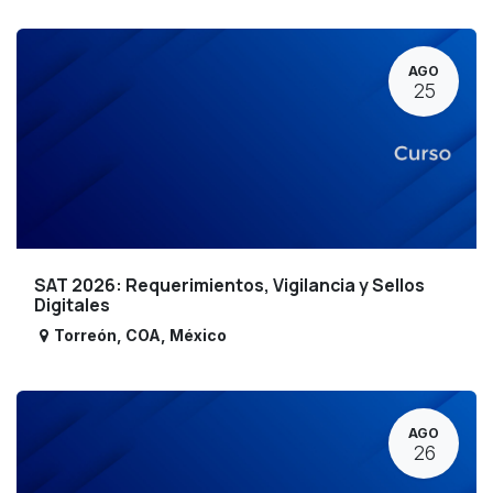
AGO
25
SAT 2026: Requerimientos, Vigilancia y Sellos
Digitales
Torreón
,
COA
,
México
AGO
26