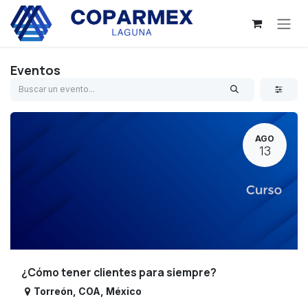
Ir al contenido
Eventos
AGO
13
¿Cómo tener clientes para siempre?
Torreón
,
COA
,
México