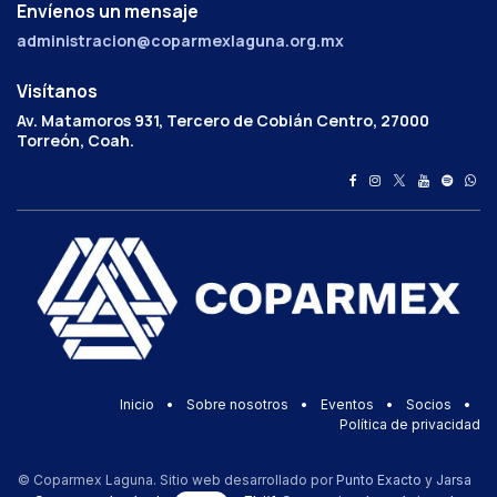
Envíenos un mensaje
administracion@coparmexlaguna.org.mx
Visítanos
Av. Matamoros 931, Tercero de Cobián Centro, 27000
Torreón, Coah.
Inicio
•
Sobre nosotros
•
Eventos
•
Socios
•
Política de privacidad
© Coparmex Laguna. Sitio web desarrollado por
Punto Exacto
y
Jarsa