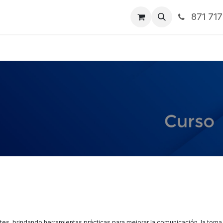
871 71
ntos
Nosotros
Servicios
Noticias
Contáctenos
ntes, brindando herramientas prácticas para mejorar la comunicación, la toma