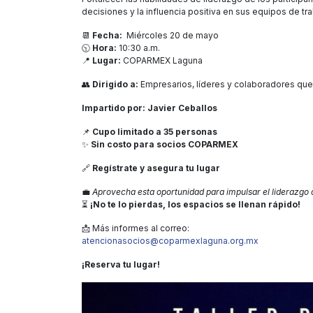
decisiones y la influencia positiva en sus equipos de tra
📆
Fecha:
Miércoles 20 de mayo
🕥
Hora:
10:30 a.m.
📍
Lugar:
COPARMEX Laguna
👥
Dirigido a:
Empresarios, líderes y colaboradores que 
Impartido por: Javier Ceballos
📌
Cupo limitado a 35 personas
✨
Sin costo para socios COPARMEX
🔗
Regístrate y asegura tu lugar
💼
Aprovecha esta oportunidad para impulsar el liderazgo 
⏳
¡No te lo pierdas, los espacios se llenan rápido!
📩 Más informes al correo:
atencionasocios@coparmexlaguna.org.mx
¡Reserva tu lugar!