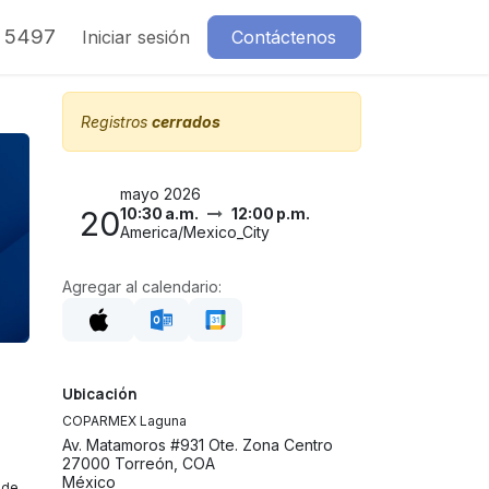
7 5497
Iniciar sesión
Contáctenos
Registros
cerrados
mayo 2026
20
10:30 a.m.
12:00 p.m.
America/Mexico_City
Agregar al calendario:
Ubicación
COPARMEX Laguna
Av. Matamoros #931 Ote. Zona Centro
27000 Torreón, COA
México
 de