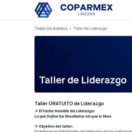
Ir al contenido
Eve
Todos los eventos
Taller de Liderazgo
Taller de Liderazgo
Taller GRATUITO de Liderazgo
📌
El Factor Invisible del Liderazgo:
Lo que Define tus Resultados sin que lo Veas
🎯
Objetivo del taller:
Fortalecer las habilidades de liderazgo de los participa