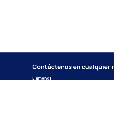
Contáctenos en cualquier
Llámenos
+52 (871) 267 6740
ext. 104