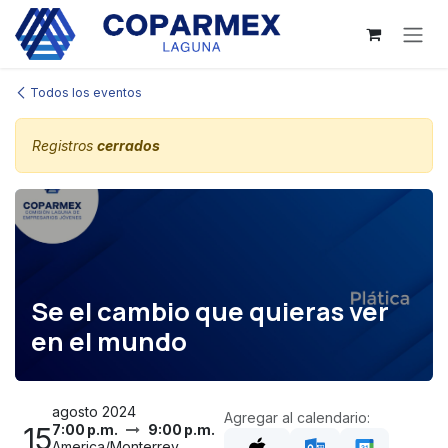
Ir al contenido
Todos los eventos
Registros
cerrados
Se el cambio que quieras ver
en el mundo
agosto 2024
Agregar al calendario:
15
7:00 p.m.
9:00 p.m.
America/Monterrey