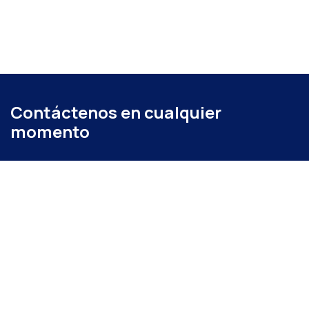
Contáctenos en cualquier
momento
Llámenos
+52 (871) 267 6740
ext. 104
Envíenos un mensaje
administracion@coparmexlaguna.org.mx
Visítanos
Av. Matamoros 931, Tercero de Cobián Centro, 27000
Torreón, Coah.