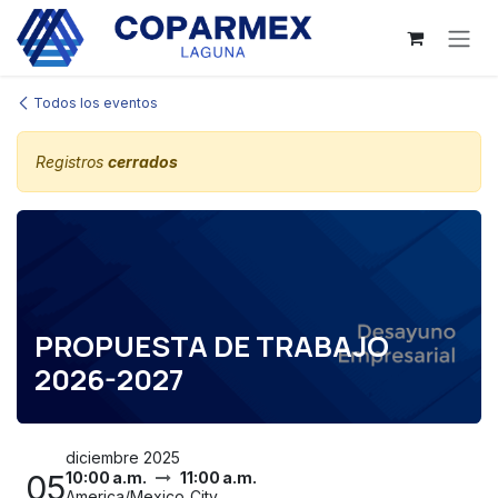
Ir al contenido
Todos los eventos
Registros
cerrados
PROPUESTA DE TRABAJO
2026-2027
diciembre 2025
05
10:00 a.m.
11:00 a.m.
America/Mexico_City