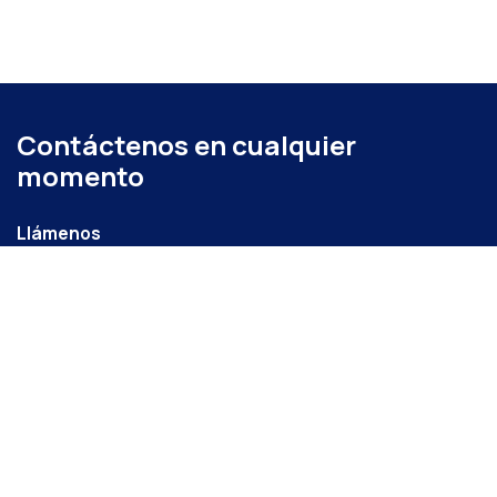
Contáctenos en cualquier
momento
Llámenos
+52 (871) 267 6740
ext. 104
Envíenos un mensaje
administracion@coparmexlaguna.org.mx
Visítanos
Av. Matamoros 931, Tercero de Cobián Centro, 27000
Torreón, Coah.