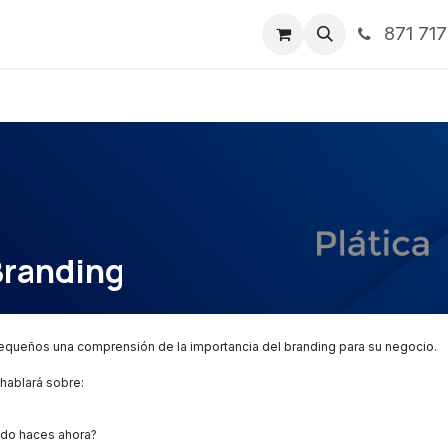
871 71
ntos
Nosotros
Servicios
Noticias
Contáctenos
Branding
equeños una comprensión de la importancia del branding para su negocio.
 hablará sobre:
ido haces ahora?