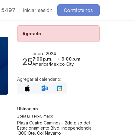
7 5497
Iniciar sesión
Contáctenos
Agotado
enero 2024
25
7:00 p.m.
9:00 p.m.
America/Mexico_City
Agregar al calendario:
Ubicación
Zona Ei Tec-Cimaco
Plaza Cuatro Caminos - 2do piso del
Estacionamiento Blvd. independencia
1300 Ote. Col Navarro