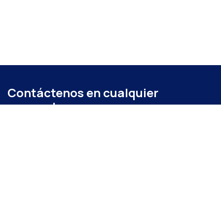
Contáctenos en cualquier
momento
Llámenos
+52 (871) 267 6740
ext. 104
Envíenos un mensaje
administracion@coparmexlaguna.org.mx
Visítanos
Av. Matamoros 931, Tercero de Cobián Centro, 27000