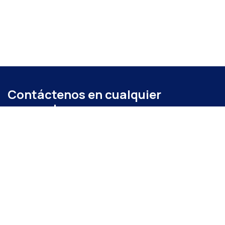
Contáctenos en cualquier
momento
Llámenos
+52 (871) 267 6740
ext. 104
Envíenos un mensaje
administracion@coparmexlaguna.org.mx
Visítanos
Av. Matamoros 931, Tercero de Cobián Centro, 27000