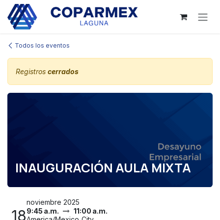
Ir al contenido
Todos los eventos
Registros
cerrados
INAUGURACIÓN AULA MIXTA
noviembre 2025
18
9:45 a.m.
11:00 a.m.
America/Mexico_City