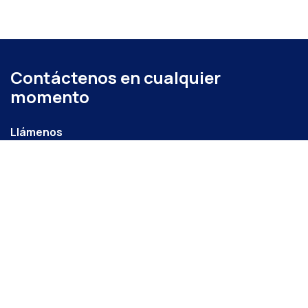
Contáctenos en cualquier
momento
Llámenos
+52 (871) 267 6740
ext. 104
Envíenos un mensaje
administracion@coparmexlaguna.org.mx
Visítanos
Av. Matamoros 931, Tercero de Cobián Centro, 27000
Torreón, Coah.