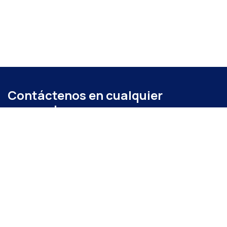
Contáctenos en cualquier
momento
Llámenos
+52 (871) 267 6740
ext. 104
Envíenos un mensaje
administracion@coparmexlaguna.org.mx
Visítanos
Av. Matamoros 931, Tercero de Cobián Centro, 27000