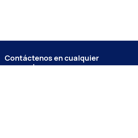
Contáctenos en cualquier
momento
Llámenos
+52 (871) 267 6740
ext. 104
Envíenos un mensaje
administracion@coparmexlaguna.org.mx
Visítanos
Av. Matamoros 931, Tercero de Cobián Centro, 27000