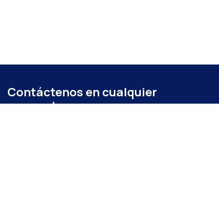
Contáctenos en cualquier
momento
Llámenos
+52 (871) 267 6740
ext. 104
Envíenos un mensaje
administracion@coparmexlaguna.org.mx
Visítanos
Av. Matamoros 931, Tercero de Cobián Centro, 27000