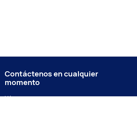
Contáctenos en cualquier
momento
Llámenos
+52 (871) 267 6740
ext. 104
Envíenos un mensaje
administracion@coparmexlaguna.org.mx