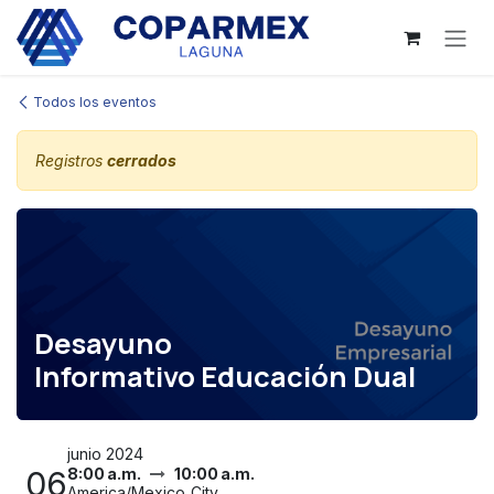
Ir al contenido
Todos los eventos
Registros
cerrados
Desayuno
Informativo Educación Dual
junio 2024
06
8:00 a.m.
10:00 a.m.
America/Mexico_City